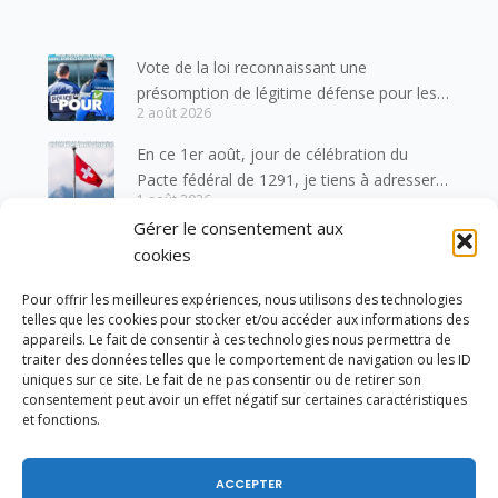
Vote de la loi reconnaissant une
présomption de légitime défense pour les
2 août 2026
forces de l’ordre
En ce 1er août, jour de célébration du
Pacte fédéral de 1291, je tiens à adresser
1 août 2026
mes meilleures salutations à nos voisins et
Gérer le consentement aux
amis suisses, et plus particulièrement aux
Un dimanche soir pas comme les autres à
cookies
habitants du bassin genevois et de l’arc
Vulbens.
lémanique, avec lesquels la Haute-Savoie
31 juillet 2026
Pour offrir les meilleures expériences, nous utilisons des technologies
entretient des liens étroits et quotidiens.
telles que les cookies pour stocker et/ou accéder aux informations des
Ouverture de la Parapharmacie Le Chardon
appareils. Le fait de consentir à ces technologies nous permettra de
Bleu à Vulbens !
traiter des données telles que le comportement de navigation ou les ID
31 juillet 2026
uniques sur ce site. Le fait de ne pas consentir ou de retirer son
consentement peut avoir un effet négatif sur certaines caractéristiques
J’ai voté en faveur de la proposition
et fonctions.
de loi visant à mieux protéger les mineurs
31 juillet 2026
des risques liés à l’utilisation des réseaux
ACCEPTER
sociaux.