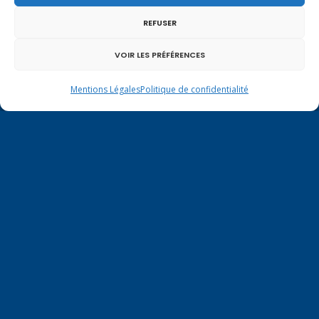
REFUSER
VOIR LES PRÉFÉRENCES
Mentions Légales
Politique de confidentialité
Permanence parlementaire en
circonscription
7 place de la Libération BP59
74100 Annemasse
Tél.
+33 (0)4.50.80.35.02
depute@virginiedubymuller.fr