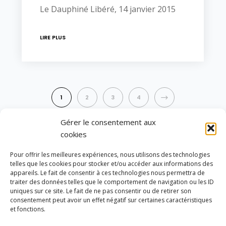
Le Dauphiné Libéré, 14 janvier 2015
LIRE PLUS
NEXT
1
2
3
4
Gérer le consentement aux
cookies
Pour offrir les meilleures expériences, nous utilisons des technologies
août 2026
telles que les cookies pour stocker et/ou accéder aux informations des
appareils. Le fait de consentir à ces technologies nous permettra de
L
M
M
J
V
S
D
traiter des données telles que le comportement de navigation ou les ID
uniques sur ce site. Le fait de ne pas consentir ou de retirer son
1
2
consentement peut avoir un effet négatif sur certaines caractéristiques
3
4
5
6
7
8
9
et fonctions.
10
11
12
13
14
15
16