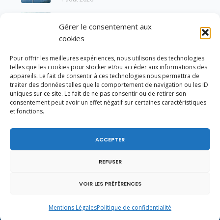
mes meilleures salutations à nos voisins et
amis suisses, et plus particulièrement aux
Un dimanche soir pas comme les autres à
habitants du bassin genevois et de l’arc
Gérer le consentement aux
Vulbens.
lémanique, avec lesquels la Haute-Savoie
31 juillet 2026
cookies
entretient des liens étroits et quotidiens.
Ouverture de la Parapharmacie Le Chardon
Pour offrir les meilleures expériences, nous utilisons des technologies
Bleu à Vulbens !
telles que les cookies pour stocker et/ou accéder aux informations des
31 juillet 2026
appareils. Le fait de consentir à ces technologies nous permettra de
traiter des données telles que le comportement de navigation ou les ID
J’ai voté en faveur de la proposition
uniques sur ce site. Le fait de ne pas consentir ou de retirer son
consentement peut avoir un effet négatif sur certaines caractéristiques
de loi visant à mieux protéger les mineurs
et fonctions.
31 juillet 2026
des risques liés à l’utilisation des réseaux
sociaux.
ACCEPTER
REFUSER
VOIR LES PRÉFÉRENCES
Mentions Légales
Politique de confidentialité