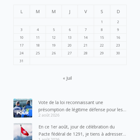
L
M
M
J
V
S
D
1
2
3
4
5
6
7
8
9
10
11
12
13
14
15
16
17
18
19
20
21
22
23
24
25
26
27
28
29
30
31
« Juil
Vote de la loi reconnaissant une
présomption de légitime défense pour les
2 août 2026
forces de l’ordre
En ce 1er août, jour de célébration du
Pacte fédéral de 1291, je tiens à adresser
1 août 2026