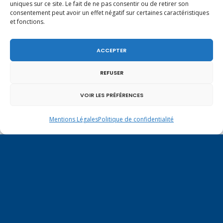
uniques sur ce site. Le fait de ne pas consentir ou de retirer son
consentement peut avoir un effet négatif sur certaines caractéristiques
et fonctions.
ACCEPTER
REFUSER
VOIR LES PRÉFÉRENCES
Un dimanche soir pas comme les autres à
Vulbens.
Mentions Légales
Politique de confidentialité
juin 2012
L
M
M
J
V
S
D
1
2
3
4
5
6
7
8
9
10