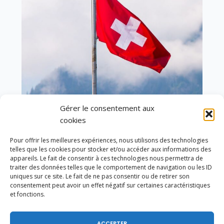
Gérer le consentement aux
cookies
En ce 1er août, jour de célébration du Pacte
fédéral de 1291, je tiens à adresser mes meilleures
Pour offrir les meilleures expériences, nous utilisons des technologies
salutations à nos voisins et amis suisses, et plus
telles que les cookies pour stocker et/ou accéder aux informations des
particulièrement aux habitants du bassin
appareils. Le fait de consentir à ces technologies nous permettra de
genevois et de l’arc lémanique, avec lesquels la
traiter des données telles que le comportement de navigation ou les ID
Haute-Savoie entretient des liens étroits et
uniques sur ce site. Le fait de ne pas consentir ou de retirer son
quotidiens.
consentement peut avoir un effet négatif sur certaines caractéristiques
et fonctions.
ACCEPTER