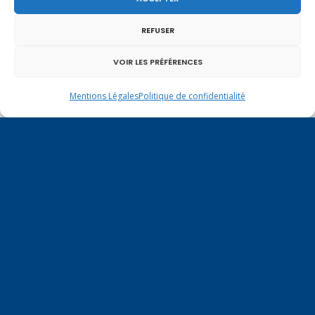
REFUSER
VOIR LES PRÉFÉRENCES
Mentions Légales
Politique de confidentialité
Un dimanche soir pas comme les autres à
Vulbens.
juin 2012
L
M
M
J
V
S
D