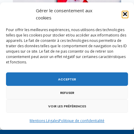
Gérer le consentement aux
cookies
Pour offrir les meilleures expériences, nous utilisons des technologies
telles que les cookies pour stocker et/ou accéder aux informations des
appareils. Le fait de consentir à ces technologies nous permettra de
traiter des données telles que le comportement de navigation ou les ID
uniques sur ce site. Le fait de ne pas consentir ou de retirer son
consentement peut avoir un effet négatif sur certaines caractéristiques
En ce 1er août, jour de célébration du Pacte
et fonctions.
fédéral de 1291, je tiens à adresser mes meilleures
salutations à nos voisins et amis suisses, et plus
particulièrement aux habitants du bassin
ACCEPTER
genevois et de l’arc lémanique, avec lesquels la
Haute-Savoie entretient des liens étroits et
REFUSER
quotidiens.
VOIR LES PRÉFÉRENCES
Mentions Légales
Politique de confidentialité