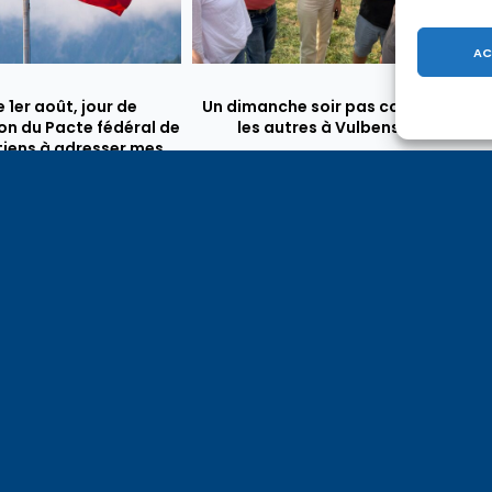
AC
e 1er août, jour de
Un dimanche soir pas comme
on du Pacte fédéral de
les autres à Vulbens.
e tiens à adresser mes
res salutations à nos
t amis suisses, et plus
ièrement aux habitants
n genevois et de l’arc
ue, avec lesquels la
avoie entretient des
troits et quotidiens.
Démission de Sophie Dion au Conseil régional