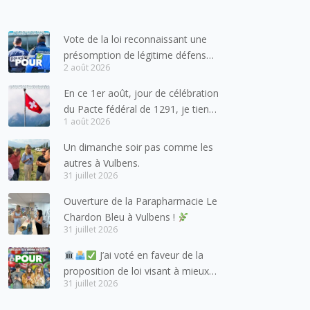
Vote de la loi reconnaissant une
présomption de légitime défense
2 août 2026
pour les forces de l’ordre
En ce 1er août, jour de célébration
du Pacte fédéral de 1291, je tiens
1 août 2026
à adresser mes meilleures
salutations à nos voisins et amis
Un dimanche soir pas comme les
suisses, et plus particulièrement
autres à Vulbens.
aux habitants du bassin genevois
31 juillet 2026
et de l’arc lémanique, avec
Ouverture de la Parapharmacie Le
lesquels la Haute-Savoie
Chardon Bleu à Vulbens !
entretient des liens étroits et
31 juillet 2026
quotidiens.
J’ai voté en faveur de la
proposition de loi visant à mieux
31 juillet 2026
protéger les mineurs des risques
liés à l’utilisation des réseaux