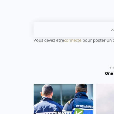
LA
Vous devez être
connecté
pour poster un 
YO
One 