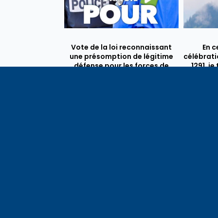
Vote de la loi reconnaissant
En c
une présomption de légitime
célébrati
défense pour les forces de
1291, j
l’ordre
meilleu
voisins e
particul
du bassi
lémaniq
Haute-S
liens é