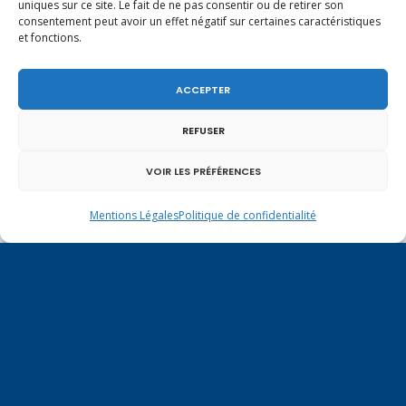
uniques sur ce site. Le fait de ne pas consentir ou de retirer son
consentement peut avoir un effet négatif sur certaines caractéristiques
et fonctions.
octobre 2012
ACCEPTER
L
M
M
J
V
S
D
REFUSER
1
2
3
4
5
6
7
VOIR LES PRÉFÉRENCES
8
9
10
11
12
13
14
15
16
17
18
19
20
21
Mentions Légales
Politique de confidentialité
22
23
24
25
26
27
28
29
30
31
« Sep
Nov »
Vote de la loi reconnaissant une
présomption de légitime défense pour les
2 août 2026