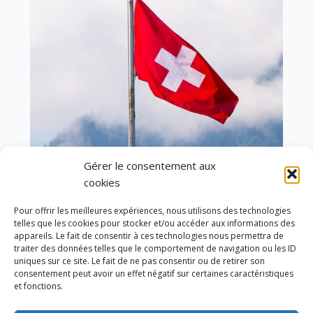
Gérer le consentement aux
cookies
En ce 1er août, jour de célébration du Pacte
fédéral de 1291, je tiens à adresser mes meilleures
Pour offrir les meilleures expériences, nous utilisons des technologies
telles que les cookies pour stocker et/ou accéder aux informations des
salutations à nos voisins et amis suisses, et plus
appareils. Le fait de consentir à ces technologies nous permettra de
particulièrement aux habitants du bassin
traiter des données telles que le comportement de navigation ou les ID
genevois et de l’arc lémanique, avec lesquels la
uniques sur ce site. Le fait de ne pas consentir ou de retirer son
Haute-Savoie entretient des liens étroits et
consentement peut avoir un effet négatif sur certaines caractéristiques
quotidiens.
et fonctions.