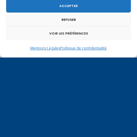
ACCEPTER
REFUSER
VOIR LES PRÉFÉRENCES
Mentions Légales
Politique de confidentialité
Un dimanche soir pas comme les autres à
Vulbens.
octobre 2012