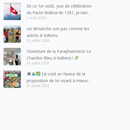
En ce 1er août, jour de célébration
du Pacte fédéral de 1291, je tiens
1 août 2026
à adresser mes meilleures
salutations à nos voisins et amis
Un dimanche soir pas comme les
suisses, et plus particulièrement
autres à Vulbens.
aux habitants du bassin genevois
31 juillet 2026
et de l’arc lémanique, avec
Ouverture de la Parapharmacie Le
lesquels la Haute-Savoie
Chardon Bleu à Vulbens !
entretient des liens étroits et
31 juillet 2026
quotidiens.
J’ai voté en faveur de la
proposition de loi visant à mieux
31 juillet 2026
protéger les mineurs des risques
liés à l’utilisation des réseaux
sociaux.