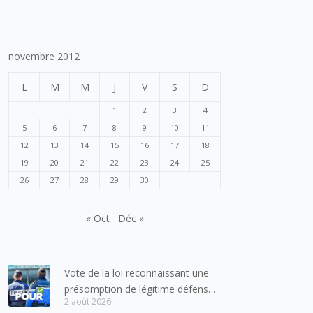
novembre 2012
L
M
M
J
V
S
D
1
2
3
4
5
6
7
8
9
10
11
12
13
14
15
16
17
18
19
20
21
22
23
24
25
26
27
28
29
30
« Oct
Déc »
Vote de la loi reconnaissant une
présomption de légitime défense
2 août 2026
pour les forces de l’ordre