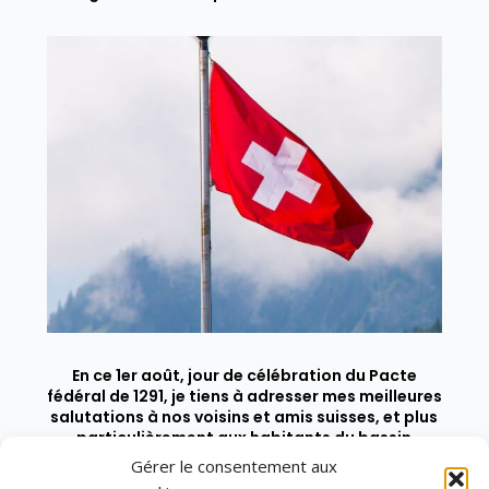
En ce 1er août, jour de célébration du Pacte
fédéral de 1291, je tiens à adresser mes meilleures
salutations à nos voisins et amis suisses, et plus
particulièrement aux habitants du bassin
genevois et de l’arc lémanique, avec lesquels la
Gérer le consentement aux
Haute-Savoie entretient des liens étroits et