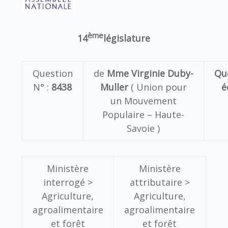
ème
14
législature
Question
de
Mme Virginie Duby-
Qu
N° :
8438
Muller
( Union pour
é
un Mouvement
Populaire – Haute-
Savoie )
Ministère
Ministère
interrogé >
attributaire >
Agriculture,
Agriculture,
agroalimentaire
agroalimentaire
et forêt
et forêt