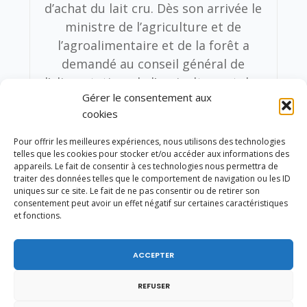
d’achat du lait cru. Dès son arrivée le
ministre de l’agriculture et de
l’agroalimentaire et de la forêt a
demandé au conseil général de
l’alimentation, de l’agriculture et des
Gérer le consentement aux
espaces ruraux d’établir un rapport
cookies
sur la mise en place de la
contractualisation écrite entre les
Pour offrir les meilleures expériences, nous utilisons des technologies
telles que les cookies pour stocker et/ou accéder aux informations des
producteurs de lait et leurs
appareils. Le fait de consentir à ces technologies nous permettra de
acheteurs prévue pour le secteur du
traiter des données telles que le comportement de navigation ou les ID
uniques sur ce site. Le fait de ne pas consentir ou de retirer son
lait de vache par les articles R 631-7
consentement peut avoir un effet négatif sur certaines caractéristiques
et suivants du code rural et de la
et fonctions.
pêche maritime et de faire des
propositions d’amélioration. Ce
ACCEPTER
rapport a été diffusé aux acteurs de
la filière au début du mois d’août
REFUSER
2012. Des groupes de travail ont été