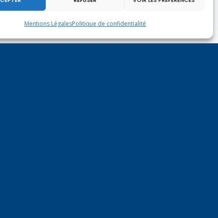
Mentions Légales
Politique de confidentialité
AG de la caisse locale Genevois du Crédit Agricole (LM)