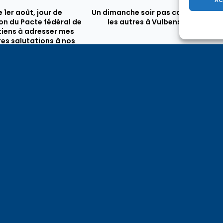
e 1er août, jour de
Un dimanche soir pas comme
on du Pacte fédéral de
les autres à Vulbens.
e tiens à adresser mes
res salutations à nos
t amis suisses, et plus
ièrement aux habitants
n genevois et de l’arc
ue, avec lesquels la
avoie entretient des
troits et quotidiens.
Question écrite sur l’indemnité de résidence des fonctionnaires