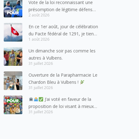
Vote de la loi reconnaissant une
présomption de légitime défense
2 août 2026
pour les forces de l’ordre
En ce 1er août, jour de célébration
du Pacte fédéral de 1291, je tiens
1 août 2026
à adresser mes meilleures
salutations à nos voisins et amis
Un dimanche soir pas comme les
suisses, et plus particulièrement
autres à Vulbens.
aux habitants du bassin genevois
31 juillet 2026
et de l’arc lémanique, avec
Ouverture de la Parapharmacie Le
lesquels la Haute-Savoie
Chardon Bleu à Vulbens !
entretient des liens étroits et
31 juillet 2026
quotidiens.
J’ai voté en faveur de la
proposition de loi visant à mieux
31 juillet 2026
protéger les mineurs des risques
liés à l’utilisation des réseaux
sociaux.