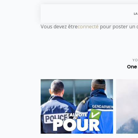
LA
Vous devez être
connecté
pour poster un 
YO
One 