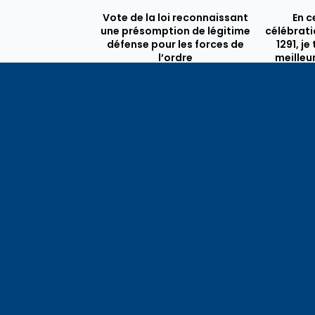
Vote de la loi reconnaissant
En c
une présomption de légitime
célébrati
défense pour les forces de
1291, j
l’ordre
meilleu
voisins e
particul
du bassi
lémaniq
Haute-S
liens é