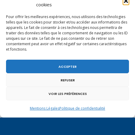
Haute-Savoie entretient des liens étroits et
cookies
quotidiens.
Pour offrir les meilleures expériences, nous utilisons des technologies
telles que les cookies pour stocker et/ou accéder aux informations des
appareils. Le fait de consentir à ces technologies nous permettra de
traiter des données telles que le comportement de navigation ou les ID
uniques sur ce site. Le fait de ne pas consentir ou de retirer son
consentement peut avoir un effet négatif sur certaines caractéristiques
et fonctions.
ACCEPTER
REFUSER
VOIR LES PRÉFÉRENCES
Mentions Légales
Politique de confidentialité
Un dimanche soir pas comme les autres à
Vulbens.