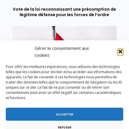
Vote de la loi reconnaissant une présomption de
légitime défense pour les forces de l’ordre
Gérer le consentement aux
cookies
Pour offrir les meilleures expériences, nous utilisons des technologies
telles que les cookies pour stocker et/ou accéder aux informations des
appareils. Le fait de consentir à ces technologies nous permettra de
traiter des données telles que le comportement de navigation ou les ID
uniques sur ce site. Le fait de ne pas consentir ou de retirer son
consentement peut avoir un effet négatif sur certaines caractéristiques
et fonctions.
ACCEPTER
En ce 1er août, jour de célébration du Pacte
fédéral de 1291, je tiens à adresser mes meilleures
salutations à nos voisins et amis suisses, et plus
REFUSER