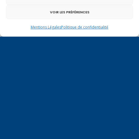
particulièrement aux habitants du bassin
genevois et de l’arc lémanique, avec lesquels la
VOIR LES PRÉFÉRENCES
Haute-Savoie entretient des liens étroits et
quotidiens.
Mentions Légales
Politique de confidentialité
Un dimanche soir pas comme les autres à
Vulbens.