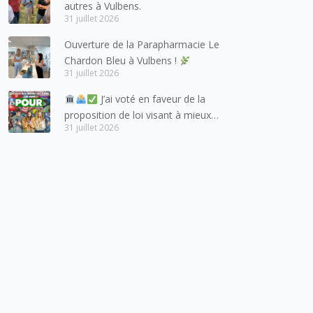
autres à Vulbens.
aux habitants du bassin genevois
31 juillet 2026
et de l’arc lémanique, avec
Ouverture de la Parapharmacie Le
lesquels la Haute-Savoie
Chardon Bleu à Vulbens !
entretient des liens étroits et
31 juillet 2026
quotidiens.
J’ai voté en faveur de la
proposition de loi visant à mieux
31 juillet 2026
protéger les mineurs des risques
liés à l’utilisation des réseaux
sociaux.