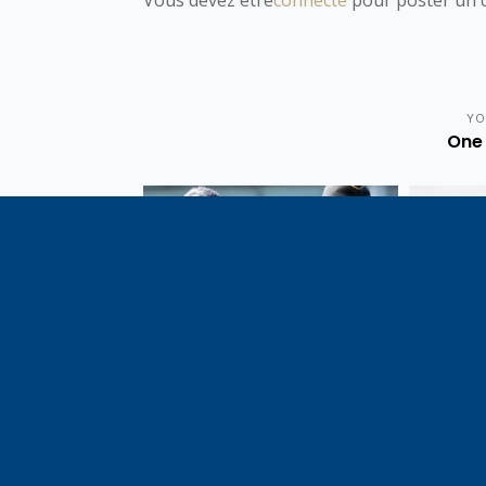
YO
One 
Vote de la loi reconnaissant
En c
une présomption de légitime
célébrati
défense pour les forces de
1291, j
l’ordre
meilleu