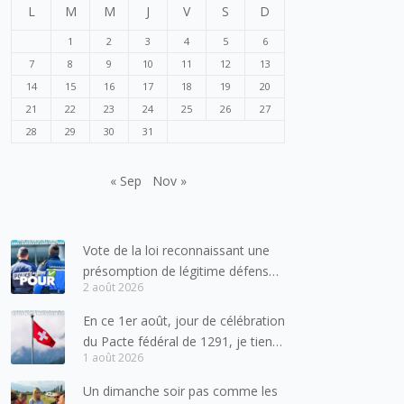
L
M
M
J
V
S
D
1
2
3
4
5
6
7
8
9
10
11
12
13
14
15
16
17
18
19
20
21
22
23
24
25
26
27
28
29
30
31
« Sep
Nov »
Vote de la loi reconnaissant une
présomption de légitime défense
2 août 2026
pour les forces de l’ordre
En ce 1er août, jour de célébration
du Pacte fédéral de 1291, je tiens
1 août 2026
à adresser mes meilleures
salutations à nos voisins et amis
Un dimanche soir pas comme les
suisses, et plus particulièrement