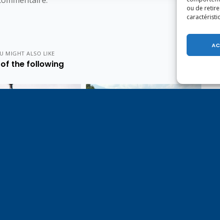
ou de retire
caractéristi
AC
U MIGHT ALSO LIKE
of the following
e 1er août, jour de
Un dimanche soir pas comme
on du Pacte fédéral de
les autres à Vulbens.
e tiens à adresser mes
res salutations à nos