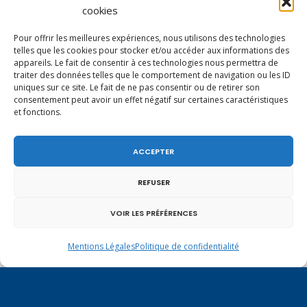
Haute-Savoie entretient des liens étroits et
cookies
quotidiens.
Pour offrir les meilleures expériences, nous utilisons des technologies
telles que les cookies pour stocker et/ou accéder aux informations des
appareils. Le fait de consentir à ces technologies nous permettra de
traiter des données telles que le comportement de navigation ou les ID
uniques sur ce site. Le fait de ne pas consentir ou de retirer son
consentement peut avoir un effet négatif sur certaines caractéristiques
et fonctions.
ACCEPTER
REFUSER
VOIR LES PRÉFÉRENCES
Mentions Légales
Politique de confidentialité
Un dimanche soir pas comme les autres à
Vulbens.