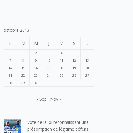
octobre 2013
L
M
M
J
V
S
D
1
2
3
4
5
6
7
8
9
10
11
12
13
14
15
16
17
18
19
20
21
22
23
24
25
26
27
28
29
30
31
« Sep
Nov »
Vote de la loi reconnaissant une
présomption de légitime défense