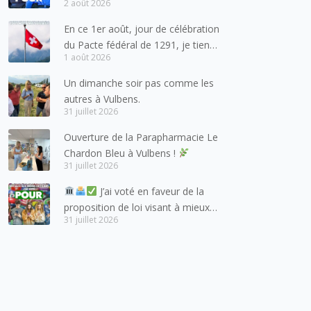
2 août 2026
pour les forces de l’ordre
En ce 1er août, jour de célébration
du Pacte fédéral de 1291, je tiens
1 août 2026
à adresser mes meilleures
salutations à nos voisins et amis
Un dimanche soir pas comme les
suisses, et plus particulièrement
autres à Vulbens.
aux habitants du bassin genevois
31 juillet 2026
et de l’arc lémanique, avec
Ouverture de la Parapharmacie Le
lesquels la Haute-Savoie
Chardon Bleu à Vulbens !
entretient des liens étroits et
31 juillet 2026
quotidiens.
J’ai voté en faveur de la
proposition de loi visant à mieux
31 juillet 2026
protéger les mineurs des risques
liés à l’utilisation des réseaux
sociaux.