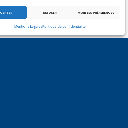
CEPTER
REFUSER
VOIR LES PRÉFÉRENCES
Mentions Légales
Politique de confidentialité
olence faite aux femmes (DL)