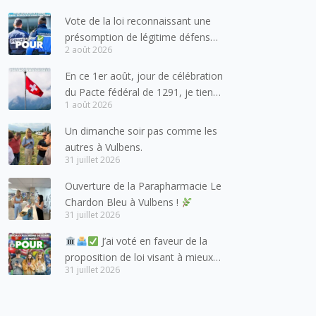
Vote de la loi reconnaissant une
présomption de légitime défense
2 août 2026
pour les forces de l’ordre
En ce 1er août, jour de célébration
du Pacte fédéral de 1291, je tiens
1 août 2026
à adresser mes meilleures
salutations à nos voisins et amis
Un dimanche soir pas comme les
suisses, et plus particulièrement
autres à Vulbens.
aux habitants du bassin genevois
31 juillet 2026
et de l’arc lémanique, avec
Ouverture de la Parapharmacie Le
lesquels la Haute-Savoie
Chardon Bleu à Vulbens !
entretient des liens étroits et
31 juillet 2026
quotidiens.
J’ai voté en faveur de la
proposition de loi visant à mieux
31 juillet 2026
protéger les mineurs des risques
liés à l’utilisation des réseaux
sociaux.