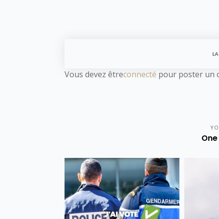
LA
Vous devez être
connecté
pour poster un 
YO
One 