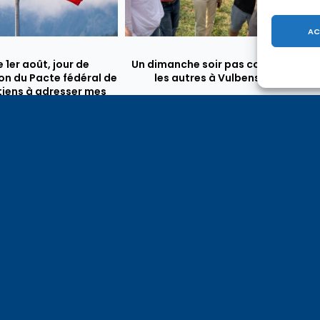
AC
e 1er août, jour de
Un dimanche soir pas comme
on du Pacte fédéral de
les autres à Vulbens.
e tiens à adresser mes
res salutations à nos
t amis suisses, et plus
ièrement aux habitants
n genevois et de l’arc
ue, avec lesquels la
avoie entretient des
troits et quotidiens.
Neydens, les experts de la table-ronde ont tenu leur première réunion… (DL)
Vi