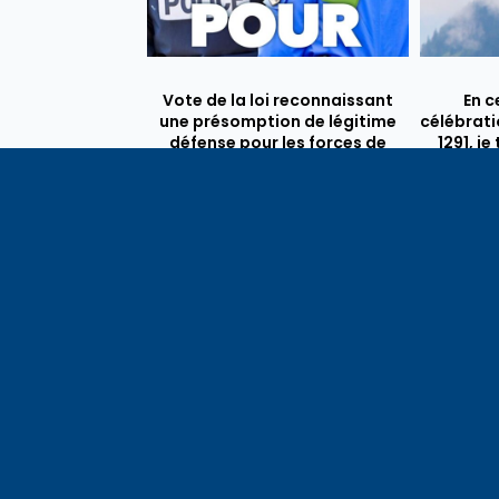
Vote de la loi reconnaissant
En c
une présomption de légitime
célébrati
défense pour les forces de
1291, j
l’ordre
meilleu
voisins e
particul
du bassi
lémaniq
Haute-S
liens é