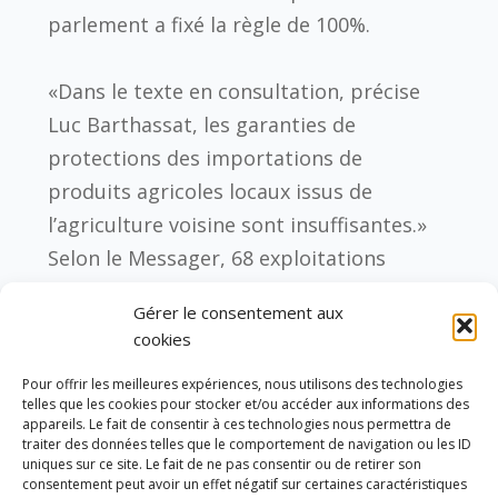
parlement a fixé la règle de 100%.
«Dans le texte en consultation, précise
Luc Barthassat, les garanties de
protections des importations de
produits agricoles locaux issus de
l’agriculture voisine sont insuffisantes.»
Selon le Messager, 68 exploitations
laitières et 9 maraîchères sont menacées.
Gérer le consentement aux
cookies
Les LRG sont une coopérative agricole
Pour offrir les meilleures expériences, nous utilisons des technologies
genevoise née en 1911. Des paysans
telles que les cookies pour stocker et/ou accéder aux informations des
frontaliers comme des paysans vaudois
appareils. Le fait de consentir à ces technologies nous permettra de
traiter des données telles que le comportement de navigation ou les ID
en sont membres depuis 1923. «Nous
uniques sur ce site. Le fait de ne pas consentir ou de retirer son
consentement peut avoir un effet négatif sur certaines caractéristiques
avons beaucoup fait pour être labellisé