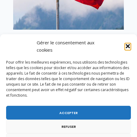
En ce 1er août, jour de célébration du Pacte
Gérer le consentement aux
fédéral de 1291, je tiens à adresser mes meilleures
cookies
salutations à nos voisins et amis suisses, et plus
particulièrement aux habitants du bassin
Pour offrir les meilleures expériences, nous utilisons des technologies
genevois et de l’arc lémanique, avec lesquels la
telles que les cookies pour stocker et/ou accéder aux informations des
Haute-Savoie entretient des liens étroits et
appareils. Le fait de consentir à ces technologies nous permettra de
quotidiens.
traiter des données telles que le comportement de navigation ou les ID
uniques sur ce site. Le fait de ne pas consentir ou de retirer son
consentement peut avoir un effet négatif sur certaines caractéristiques
et fonctions.
ACCEPTER
REFUSER