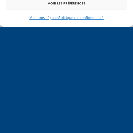
VOIR LES PRÉFÉRENCES
Mentions Légales
Politique de confidentialité
Un dimanche soir pas comme les autres à
Vulbens.
octobre 2014
L
M
M
J
V
S
D
1
2
3
4
5
6
7
8
9
10
11
12
13
14
15
16
17
18
19
20
21
22
23
24
25
26