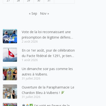
27
28
29
30
31
« Sep
Nov »
Vote de la loi reconnaissant une
présomption de légitime défense
2 août 2026
pour les forces de l’ordre
En ce 1er août, jour de célébration
du Pacte fédéral de 1291, je tiens
1 août 2026
à adresser mes meilleures
salutations à nos voisins et amis
Un dimanche soir pas comme les
suisses, et plus particulièrement
autres à Vulbens.
aux habitants du bassin genevois
31 juillet 2026
et de l’arc lémanique, avec
Ouverture de la Parapharmacie Le
lesquels la Haute-Savoie
Chardon Bleu à Vulbens !
entretient des liens étroits et
31 juillet 2026
quotidiens.
J’ai voté en faveur de la