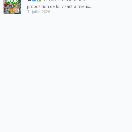
proposition de loi visant à mieux
31 juillet 2026
protéger les mineurs des risques
liés à l’utilisation des réseaux
sociaux.