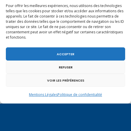
Pour offrir les meilleures expériences, nous utilisons des technologies
telles que les cookies pour stocker et/ou accéder aux informations des
appareils. Le fait de consentir à ces technologies nous permettra de
traiter des données telles que le comportement de navigation ou les ID
uniques sur ce site. Le fait de ne pas consentir ou de retirer son
Un dimanche soir pas comme les autres à
consentement peut avoir un effet négatif sur certaines caractéristiques
Vulbens.
et fonctions.
ACCEPTER
janvier 2015
REFUSER
L
M
M
J
V
S
D
VOIR LES PRÉFÉRENCES
1
2
3
4
Mentions Légales
Politique de confidentialité
5
6
7
8
9
10
11
12
13
14
15
16
17
18
19
20
21
22
23
24
25
26
27
28
29
30
31