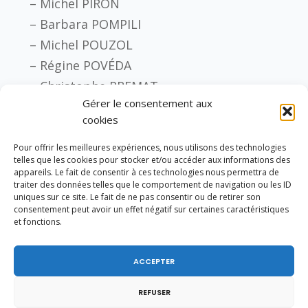
– Michel PIRON
– Barbara POMPILI
– Michel POUZOL
– Régine POVÉDA
– Christophe PREMAT
Gérer le consentement aux
– Frédéric REISS
cookies
– Franck RIESTER
– Marcel ROGEMONT
Pour offrir les meilleures expériences, nous utilisons des technologies
telles que les cookies pour stocker et/ou accéder aux informations des
– Paul SALEN
appareils. Le fait de consentir à ces technologies nous permettra de
traiter des données telles que le comportement de navigation ou les ID
– Rudy SALLES
uniques sur ce site. Le fait de ne pas consentir ou de retirer son
– Claudine SCHMID
consentement peut avoir un effet négatif sur certaines caractéristiques
et fonctions.
– Julie SOMMARUGA
– Claude STURNI
ACCEPTER
– Michèle TABAROT
– Sylvie TOLMONT
REFUSER