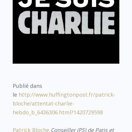
Publié dans
le
http://www.huffingtonpost.fr/patrick-
bloche/attentat-charlie-
hebdo_b_6436306.html?1420729598
Patrick Bloche
Conseiller (PS) de Paris et