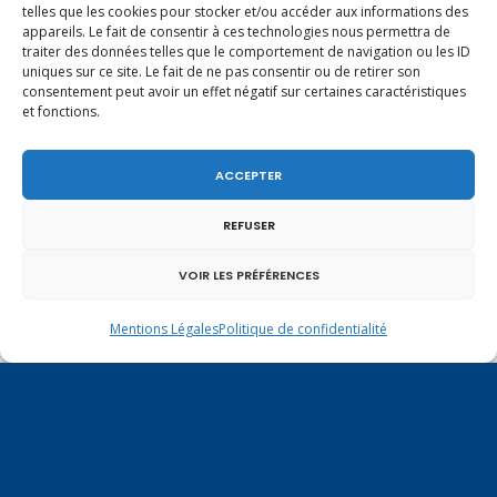
telles que les cookies pour stocker et/ou accéder aux informations des
témoignent de la contribution très
appareils. Le fait de consentir à ces technologies nous permettra de
forte des prestations familiales à la
traiter des données telles que le comportement de navigation ou les ID
uniques sur ce site. Le fait de ne pas consentir ou de retirer son
réduction des écarts de niveaux de
consentement peut avoir un effet négatif sur certaines caractéristiques
vie. Afin d’intensifier les efforts en
et fonctions.
faveur des familles monoparentales,
le Gouvernement a pris des
ACCEPTER
initiatives fortes : -dans le cadre du
plan pluriannuel de lutte contre la
REFUSER
pauvreté et pour l’inclusion sociale,
VOIR LES PRÉFÉRENCES
le Gouvernement a annoncé la
revalorisation exceptionnelle sur 5
Mentions Légales
Politique de confidentialité
ans l’allocation de soutien familial
(ASF). Une première tranche de
revalorisation de 5 % est intervenue
le 1er avril 2014 (faisant passer l’ASF
de 90,40 € à 95,52 € par mois et par