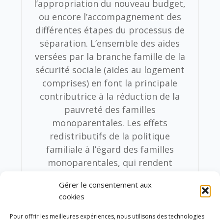
l’appropriation du nouveau budget,
ou encore l’accompagnement des
différentes étapes du processus de
séparation. L’ensemble des aides
versées par la branche famille de la
sécurité sociale (aides au logement
comprises) en font la principale
contributrice à la réduction de la
pauvreté des familles
monoparentales. Les effets
redistributifs de la politique
familiale à l’égard des familles
monoparentales, qui rendent
compte de la situation initiale du
Gérer le consentement aux
ménage, avant les transferts
cookies
monétaires liés à la politique
familiale et après ceux-ci,
Pour offrir les meilleures expériences, nous utilisons des technologies