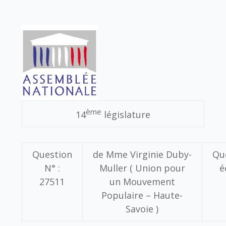
ème
14
législature
Question
de
Mme Virginie Duby-
Qu
N° :
Muller
( Union pour
é
27511
un Mouvement
Populaire – Haute-
Savoie )