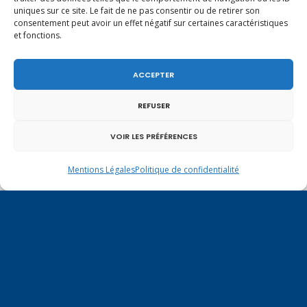
uniques sur ce site. Le fait de ne pas consentir ou de retirer son
consentement peut avoir un effet négatif sur certaines caractéristiques
et fonctions.
ACCEPTER
REFUSER
Un dimanche soir pas comme les autres à
VOIR LES PRÉFÉRENCES
Vulbens.
Mentions Légales
Politique de confidentialité
mars 2015
L
M
M
J
V
S
D
1
2
3
4
5
6
7
8
9
10
11
12
13
14
15