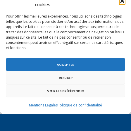
Haute-Savoie entretient des liens étroits et
cookies
quotidiens.
Pour offrir les meilleures expériences, nous utilisons des technologies
telles que les cookies pour stocker et/ou accéder aux informations des
appareils. Le fait de consentir à ces technologies nous permettra de
traiter des données telles que le comportement de navigation ou les ID
uniques sur ce site. Le fait de ne pas consentir ou de retirer son
consentement peut avoir un effet négatif sur certaines caractéristiques
et fonctions.
ACCEPTER
REFUSER
VOIR LES PRÉFÉRENCES
Mentions Légales
Politique de confidentialité
Un dimanche soir pas comme les autres à
Vulbens.