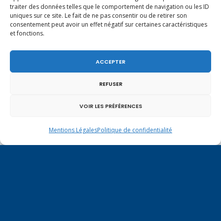
fédéral de 1291, je tiens à adresser mes meilleures
traiter des données telles que le comportement de navigation ou les ID
salutations à nos voisins et amis suisses, et plus
uniques sur ce site. Le fait de ne pas consentir ou de retirer son
consentement peut avoir un effet négatif sur certaines caractéristiques
particulièrement aux habitants du bassin
et fonctions.
genevois et de l’arc lémanique, avec lesquels la
Haute-Savoie entretient des liens étroits et
quotidiens.
ACCEPTER
REFUSER
VOIR LES PRÉFÉRENCES
Mentions Légales
Politique de confidentialité