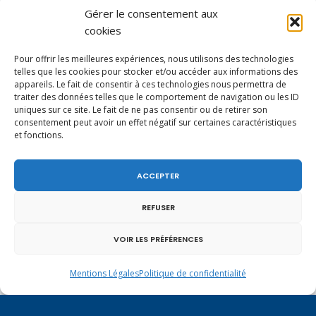
particulièrement aux habitants du bassin
Gérer le consentement aux
genevois et de l’arc lémanique, avec lesquels la
cookies
Haute-Savoie entretient des liens étroits et
quotidiens.
Pour offrir les meilleures expériences, nous utilisons des technologies
telles que les cookies pour stocker et/ou accéder aux informations des
appareils. Le fait de consentir à ces technologies nous permettra de
traiter des données telles que le comportement de navigation ou les ID
uniques sur ce site. Le fait de ne pas consentir ou de retirer son
consentement peut avoir un effet négatif sur certaines caractéristiques
et fonctions.
ACCEPTER
REFUSER
VOIR LES PRÉFÉRENCES
Mentions Légales
Politique de confidentialité
Un dimanche soir pas comme les autres à
Vulbens.