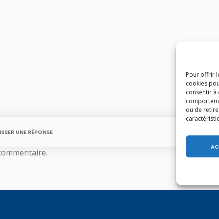
Pour offrir 
cookies pou
consentir à
comportement
ou de retire
caractéristi
ISSER UNE RÉPONSE
AC
commentaire.
U MIGHT ALSO LIKE
of the following