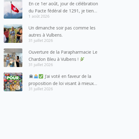
En ce 1er août, jour de célébration
du Pacte fédéral de 1291, je tiens
1 août 2026
à adresser mes meilleures
salutations à nos voisins et amis
Un dimanche soir pas comme les
suisses, et plus particulièrement
autres à Vulbens.
aux habitants du bassin genevois
31 juillet 2026
et de l’arc lémanique, avec
Ouverture de la Parapharmacie Le
lesquels la Haute-Savoie
Chardon Bleu à Vulbens !
entretient des liens étroits et
31 juillet 2026
quotidiens.
J’ai voté en faveur de la
proposition de loi visant à mieux
31 juillet 2026
protéger les mineurs des risques
liés à l’utilisation des réseaux
sociaux.