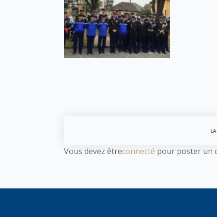
LA
Vous devez être
connecté
pour poster un 
YO
One 