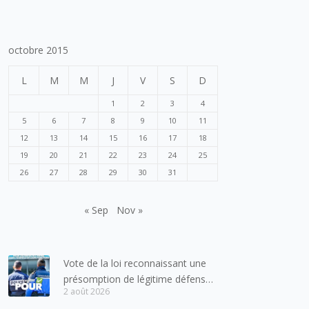
octobre 2015
L
M
M
J
V
S
D
1
2
3
4
5
6
7
8
9
10
11
12
13
14
15
16
17
18
19
20
21
22
23
24
25
26
27
28
29
30
31
« Sep
Nov »
Vote de la loi reconnaissant une
présomption de légitime défense
2 août 2026
pour les forces de l’ordre