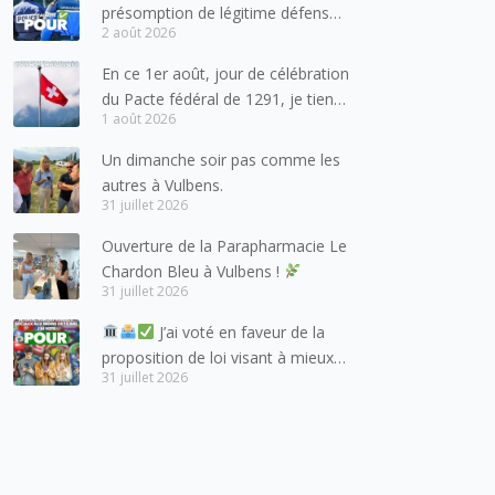
présomption de légitime défense
2 août 2026
pour les forces de l’ordre
En ce 1er août, jour de célébration
du Pacte fédéral de 1291, je tiens
1 août 2026
à adresser mes meilleures
salutations à nos voisins et amis
Un dimanche soir pas comme les
suisses, et plus particulièrement
autres à Vulbens.
aux habitants du bassin genevois
31 juillet 2026
et de l’arc lémanique, avec
Ouverture de la Parapharmacie Le
lesquels la Haute-Savoie
Chardon Bleu à Vulbens !
entretient des liens étroits et
31 juillet 2026
quotidiens.
J’ai voté en faveur de la
proposition de loi visant à mieux
31 juillet 2026
protéger les mineurs des risques
liés à l’utilisation des réseaux
sociaux.