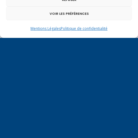
VOIR LES PRÉFÉRENCES
Mentions Légales
Politique de confidentialité
Un dimanche soir pas comme les autres à
Vulbens.
novembre 2015
L
M
M
J
V
S
D
1
2
3
4
5
6
7
8
9
10
11
12
13
14
15