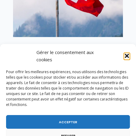
En ce 1er août, jour de célébration du Pacte
Gérer le consentement aux
fédéral de 1291, je tiens à adresser mes meilleures
cookies
salutations à nos voisins et amis suisses, et plus
particulièrement aux habitants du bassin
genevois et de l’arc lémanique, avec lesquels la
Pour offrir les meilleures expériences, nous utilisons des technologies
Haute-Savoie entretient des liens étroits et
telles que les cookies pour stocker et/ou accéder aux informations des
appareils. Le fait de consentir à ces technologies nous permettra de
quotidiens.
traiter des données telles que le comportement de navigation ou les ID
uniques sur ce site. Le fait de ne pas consentir ou de retirer son
consentement peut avoir un effet négatif sur certaines caractéristiques
et fonctions.
ACCEPTER
REFUSER