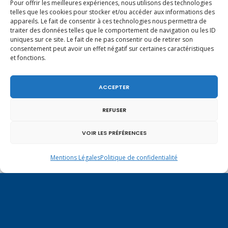
Pour offrir les meilleures expériences, nous utilisons des technologies
terrains situés sur leur territoire.
telles que les cookies pour stocker et/ou accéder aux informations des
appareils. Le fait de consentir à ces technologies nous permettra de
traiter des données telles que le comportement de navigation ou les ID
uniques sur ce site. Le fait de ne pas consentir ou de retirer son
consentement peut avoir un effet négatif sur certaines caractéristiques
et fonctions.
ACCEPTER
REFUSER
VOIR LES PRÉFÉRENCES
LAISSER UNE RÉPONSE
Mentions Légales
Politique de confidentialité
Vous devez être
connecté
pour poster un
commentaire.
YOU MIGHT ALSO LIKE