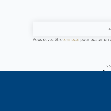
LA
Vous devez être
connecté
pour poster un 
YO
One 