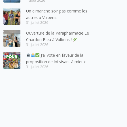
1 août 2026
à adresser mes meilleures
salutations à nos voisins et amis
Un dimanche soir pas comme les
suisses, et plus particulièrement
autres à Vulbens.
aux habitants du bassin genevois
31 juillet 2026
et de l’arc lémanique, avec
Ouverture de la Parapharmacie Le
lesquels la Haute-Savoie
Chardon Bleu à Vulbens !
entretient des liens étroits et
31 juillet 2026
quotidiens.
J’ai voté en faveur de la
proposition de loi visant à mieux
31 juillet 2026
protéger les mineurs des risques
liés à l’utilisation des réseaux
sociaux.