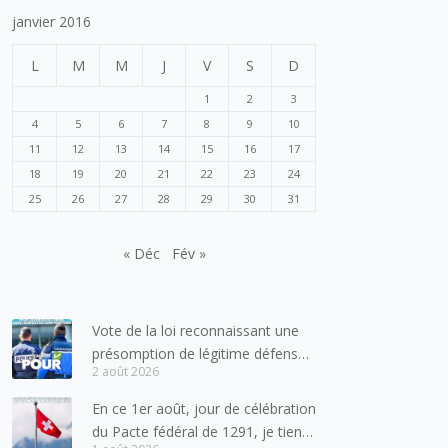
janvier 2016
L
M
M
J
V
S
D
1
2
3
4
5
6
7
8
9
10
11
12
13
14
15
16
17
18
19
20
21
22
23
24
25
26
27
28
29
30
31
« Déc
Fév »
Vote de la loi reconnaissant une
présomption de légitime défense
2 août 2026
pour les forces de l’ordre
En ce 1er août, jour de célébration
du Pacte fédéral de 1291, je tiens