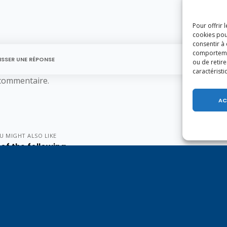
Pour offrir 
cookies pou
consentir à
comportement
ISSER UNE RÉPONSE
ou de retire
caractéristi
commentaire.
AC
U MIGHT ALSO LIKE
of the following