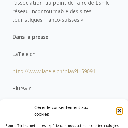
l’association, au point de faire de LSF le
réseau incontournable des sites
touristiques franco-suisses.»
Dans la presse
LaTele.ch
http://www.latele.ch/play?i=59091
Bluewin
https://www.bluewin.ch/fr/infos/ge—
Gérer le consentement aux
vd/region_geneva/2016/4/12/leman-sans-
cookies
frontiere–lsf—exemple-de-reussite-
Pour offrir les meilleures expériences, nous utilisons des technologies