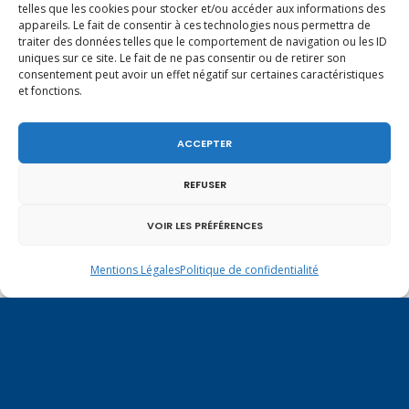
tr.html
telles que les cookies pour stocker et/ou accéder aux informations des
appareils. Le fait de consentir à ces technologies nous permettra de
traiter des données telles que le comportement de navigation ou les ID
uniques sur ce site. Le fait de ne pas consentir ou de retirer son
24 heures
consentement peut avoir un effet négatif sur certaines caractéristiques
et fonctions.
http://www.24heures.ch/vaud-
ACCEPTER
regions/Suisse-et-France-ne-font-qu-une-
autour-du-Leman/story/10930858
REFUSER
VOIR LES PRÉFÉRENCES
HTR
Mentions Légales
Politique de confidentialité
https://www.htr.ch/actualites/leman-
sans-frontiere-veut-devenir-un-reseau-
incontournable-42830.html
Le Nouvelliste