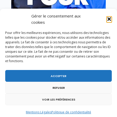
Gérer le consentement aux
Vote de la loi reconnaissant une présomption de
cookies
légitime défense pour les forces de l’ordre
Pour offrir les meilleures expériences, nous utilisons des technologies
telles que les cookies pour stocker et/ou accéder aux informations des
appareils. Le fait de consentir à ces technologies nous permettra de
traiter des données telles que le comportement de navigation ou les ID
uniques sur ce site. Le fait de ne pas consentir ou de retirer son
consentement peut avoir un effet négatif sur certaines caractéristiques
et fonctions.
ACCEPTER
REFUSER
VOIR LES PRÉFÉRENCES
Mentions Légales
Politique de confidentialité
En ce 1er août, jour de célébration du Pacte