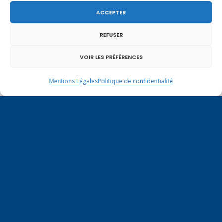
ACCEPTER
Un dimanche soir pas comme les autres à
REFUSER
Vulbens.
VOIR LES PRÉFÉRENCES
Mentions Légales
Politique de confidentialité
mai 2016
L
M
M
J
V
S
D
1
2
3
4
5
6
7
8
9
10
11
12
13
14
15
16
17
18
19
20
21
22
23
24
25
26
27
28
29
30
31
« Avr
Juin »