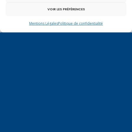
VOIR LES PRÉFÉRENCES
Mentions Légales
Politique de confidentialité
Un dimanche soir pas comme les autres à
Vulbens.
juillet 2016
L
M
M
J
V
S
D
1
2
3
4
5
6
7
8
9
10
11
12
13
14
15
16
17