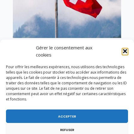
Gérer le consentement aux
En ce 1er août, jour de célébration du Pacte
cookies
fédéral de 1291, je tiens à adresser mes meilleures
salutations à nos voisins et amis suisses, et plus
particulièrement aux habitants du bassin
Pour offrir les meilleures expériences, nous utilisons des technologies
genevois et de l’arc lémanique, avec lesquels la
telles que les cookies pour stocker et/ou accéder aux informations des
appareils. Le fait de consentir à ces technologies nous permettra de
Haute-Savoie entretient des liens étroits et
traiter des données telles que le comportement de navigation ou les ID
quotidiens.
uniques sur ce site. Le fait de ne pas consentir ou de retirer son
consentement peut avoir un effet négatif sur certaines caractéristiques
et fonctions.
ACCEPTER
REFUSER