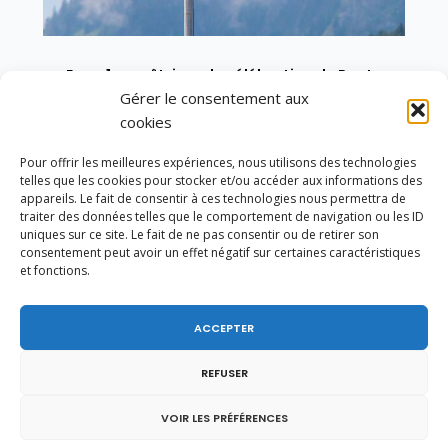
En ce 1er août, jour de célébration du Pacte
fédéral de 1291, je tiens à adresser mes meilleures
Gérer le consentement aux
salutations à nos voisins et amis suisses, et plus
cookies
particulièrement aux habitants du bassin
genevois et de l’arc lémanique, avec lesquels la
Pour offrir les meilleures expériences, nous utilisons des technologies
Haute-Savoie entretient des liens étroits et
telles que les cookies pour stocker et/ou accéder aux informations des
quotidiens.
appareils. Le fait de consentir à ces technologies nous permettra de
traiter des données telles que le comportement de navigation ou les ID
uniques sur ce site. Le fait de ne pas consentir ou de retirer son
consentement peut avoir un effet négatif sur certaines caractéristiques
et fonctions.
ACCEPTER
REFUSER
VOIR LES PRÉFÉRENCES