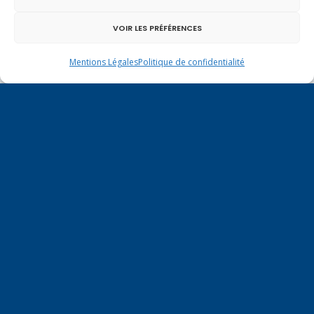
VOIR LES PRÉFÉRENCES
Mentions Légales
Politique de confidentialité
Un dimanche soir pas comme les autres à
Vulbens.
septembre 2016
L
M
M
J
V
S
D
1
2
3
4
5
6
7
8
9
10
11