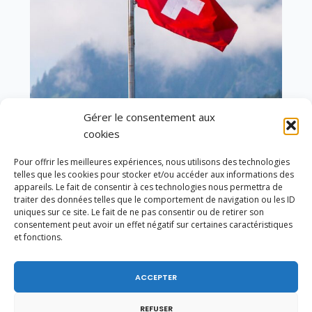
Gérer le consentement aux
En ce 1er août, jour de célébration du Pacte
cookies
fédéral de 1291, je tiens à adresser mes meilleures
salutations à nos voisins et amis suisses, et plus
Pour offrir les meilleures expériences, nous utilisons des technologies
particulièrement aux habitants du bassin
telles que les cookies pour stocker et/ou accéder aux informations des
genevois et de l’arc lémanique, avec lesquels la
appareils. Le fait de consentir à ces technologies nous permettra de
Haute-Savoie entretient des liens étroits et
traiter des données telles que le comportement de navigation ou les ID
quotidiens.
uniques sur ce site. Le fait de ne pas consentir ou de retirer son
consentement peut avoir un effet négatif sur certaines caractéristiques
et fonctions.
ACCEPTER
REFUSER