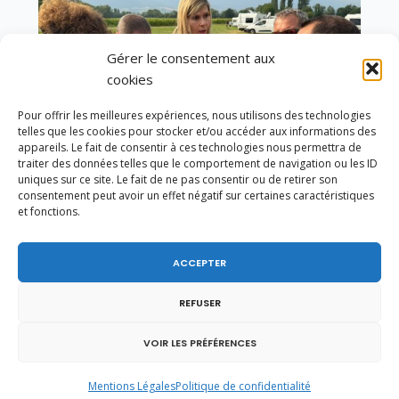
Gérer le consentement aux
cookies
Pour offrir les meilleures expériences, nous utilisons des technologies
telles que les cookies pour stocker et/ou accéder aux informations des
appareils. Le fait de consentir à ces technologies nous permettra de
traiter des données telles que le comportement de navigation ou les ID
uniques sur ce site. Le fait de ne pas consentir ou de retirer son
consentement peut avoir un effet négatif sur certaines caractéristiques
et fonctions.
Un dimanche soir pas comme les autres à
Vulbens.
ACCEPTER
REFUSER
VOIR LES PRÉFÉRENCES
septembre 2016
Mentions Légales
Politique de confidentialité
L
M
M
J
V
S
D