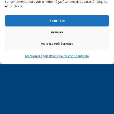
Vote de la loi reconnaissant une présomption de
consentement peut avoir un effet négatif sur certaines caractéristiques
et fonctions.
légitime défense pour les forces de l’ordre
ACCEPTER
REFUSER
VOIR LES PRÉFÉRENCES
Mentions Légales
Politique de confidentialité
En ce 1er août, jour de célébration du Pacte
fédéral de 1291, je tiens à adresser mes meilleures
salutations à nos voisins et amis suisses, et plus
particulièrement aux habitants du bassin