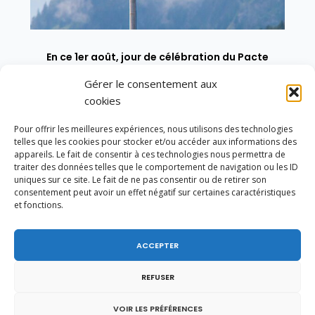
En ce 1er août, jour de célébration du Pacte
fédéral de 1291, je tiens à adresser mes meilleures
Gérer le consentement aux
salutations à nos voisins et amis suisses, et plus
particulièrement aux habitants du bassin
cookies
genevois et de l’arc lémanique, avec lesquels la
Haute-Savoie entretient des liens étroits et
Pour offrir les meilleures expériences, nous utilisons des technologies
quotidiens.
telles que les cookies pour stocker et/ou accéder aux informations des
appareils. Le fait de consentir à ces technologies nous permettra de
traiter des données telles que le comportement de navigation ou les ID
uniques sur ce site. Le fait de ne pas consentir ou de retirer son
consentement peut avoir un effet négatif sur certaines caractéristiques
et fonctions.
ACCEPTER
REFUSER
VOIR LES PRÉFÉRENCES