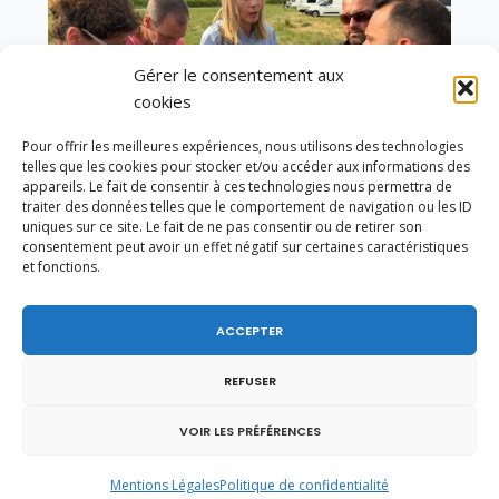
Gérer le consentement aux
cookies
Pour offrir les meilleures expériences, nous utilisons des technologies
telles que les cookies pour stocker et/ou accéder aux informations des
appareils. Le fait de consentir à ces technologies nous permettra de
traiter des données telles que le comportement de navigation ou les ID
uniques sur ce site. Le fait de ne pas consentir ou de retirer son
consentement peut avoir un effet négatif sur certaines caractéristiques
et fonctions.
Un dimanche soir pas comme les autres à
Vulbens.
ACCEPTER
REFUSER
octobre 2016
VOIR LES PRÉFÉRENCES
L
M
M
J
V
S
D
Mentions Légales
Politique de confidentialité
1
2