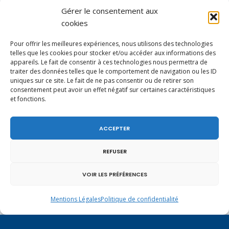
Gérer le consentement aux
cookies
Pour offrir les meilleures expériences, nous utilisons des technologies
telles que les cookies pour stocker et/ou accéder aux informations des
appareils. Le fait de consentir à ces technologies nous permettra de
traiter des données telles que le comportement de navigation ou les ID
En ce 1er août, jour de célébration du Pacte
uniques sur ce site. Le fait de ne pas consentir ou de retirer son
fédéral de 1291, je tiens à adresser mes meilleures
consentement peut avoir un effet négatif sur certaines caractéristiques
et fonctions.
salutations à nos voisins et amis suisses, et plus
particulièrement aux habitants du bassin
genevois et de l’arc lémanique, avec lesquels la
ACCEPTER
Haute-Savoie entretient des liens étroits et
quotidiens.
REFUSER
VOIR LES PRÉFÉRENCES
Mentions Légales
Politique de confidentialité