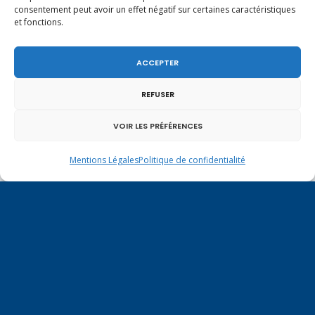
consentement peut avoir un effet négatif sur certaines caractéristiques
et fonctions.
ACCEPTER
REFUSER
Un dimanche soir pas comme les autres à
Vulbens.
VOIR LES PRÉFÉRENCES
Mentions Légales
Politique de confidentialité
octobre 2016
L
M
M
J
V
S
D
1
2
3
4
5
6
7
8
9
10
11
12
13
14
15
16
17
18
19
20
21
22
23