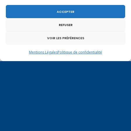
ACCEPTER
Un dimanche soir pas comme les autres à
REFUSER
Vulbens.
VOIR LES PRÉFÉRENCES
Mentions Légales
Politique de confidentialité
janvier 2017
L
M
M
J
V
S
D
1
2
3
4
5
6
7
8
9
10
11
12
13
14
15
16
17
18
19
20
21
22
23
24
25
26
27
28
29
30
31