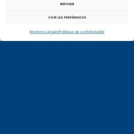
REFUSER
VOIR LES PRÉFÉRENCES
Mentions Légales
Politique de confidentialité
En ce 1er août, jour de célébration du Pacte
fédéral de 1291, je tiens à adresser mes meilleures
salutations à nos voisins et amis suisses, et plus
particulièrement aux habitants du bassin
genevois et de l’arc lémanique, avec lesquels la
Haute-Savoie entretient des liens étroits et
quotidiens.