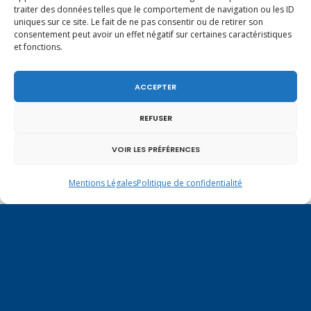
fédéral de 1291, je tiens à adresser mes meilleures
traiter des données telles que le comportement de navigation ou les ID
salutations à nos voisins et amis suisses, et plus
uniques sur ce site. Le fait de ne pas consentir ou de retirer son
particulièrement aux habitants du bassin
consentement peut avoir un effet négatif sur certaines caractéristiques
et fonctions.
genevois et de l’arc lémanique, avec lesquels la
Haute-Savoie entretient des liens étroits et
quotidiens.
ACCEPTER
REFUSER
VOIR LES PRÉFÉRENCES
Mentions Légales
Politique de confidentialité