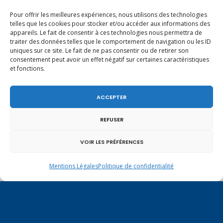
Pour offrir les meilleures expériences, nous utilisons des technologies
telles que les cookies pour stocker et/ou accéder aux informations des
appareils. Le fait de consentir à ces technologies nous permettra de
traiter des données telles que le comportement de navigation ou les ID
uniques sur ce site. Le fait de ne pas consentir ou de retirer son
consentement peut avoir un effet négatif sur certaines caractéristiques
et fonctions.
ACCEPTER
REFUSER
VOIR LES PRÉFÉRENCES
Mentions Légales
Politique de confidentialité
Un dimanche soir pas comme les autres à
Vulbens.